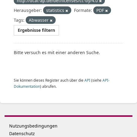
http://dcat-ap.de/def/licenses/cc-by/4.0
Herausgeber:
statistics
Formate:
PDF
Tags:
Abwasser
Ergebnisse filtern
Bitte versuch es mit einer anderen Suche.
Sie können dieses Register auch über die
API
(siehe
API-
Dokumentation
) abrufen.
Nutzungsbedingungen
Datenschutz