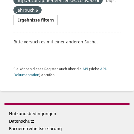
http://dcat-ap.de/def/licenses/cc-by/4.0
Tags:
Jahrbuch
Ergebnisse filtern
Bitte versuch es mit einer anderen Suche.
Sie können dieses Register auch über die
API
(siehe
API-
Dokumentation
) abrufen.
Nutzungsbedingungen
Datenschutz
Barrierefreiheitserklärung