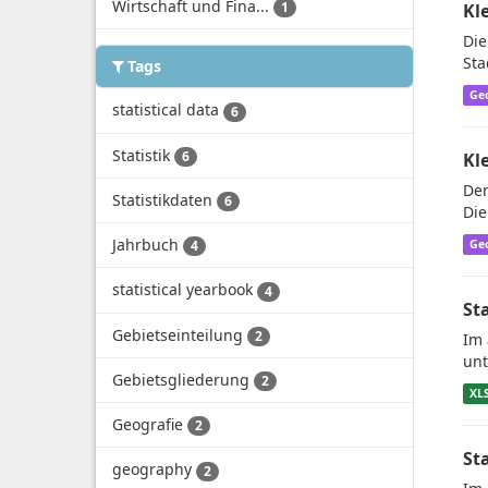
Wirtschaft und Fina...
1
Kl
Die
Sta
Tags
Ge
statistical data
6
Statistik
6
Kl
Der
Statistikdaten
6
Die
Jahrbuch
Ge
4
statistical yearbook
4
St
Gebietseinteilung
2
Im 
unt
Gebietsgliederung
2
XL
Geografie
2
St
geography
2