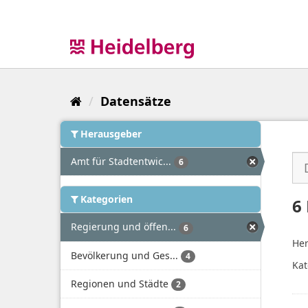
Überspringen
zum
Inhalt
Datensätze
Herausgeber
Amt für Stadtentwic...
6
Kategorien
6
Regierung und öffen...
6
Her
Bevölkerung und Ges...
4
Kat
Regionen und Städte
2