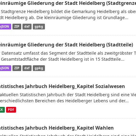
einräumige Gliederung der Stadt Heidelberg (Stadtgrenz
 Stadtgrenze Heidelberg bildet die Gemarkung Heidelberg als obe
dt Heidelberg ab. Die kleinräumige Gliederung ist Grundlage...
oJSON
ZIP
dxf
gpkg
einräumige Gliederung der Stadt Heidelberg (Stadtteile)
 Datensatz umfasst das Segment der Stadtteile als zweitgröbster 
 Gesamtstadtfläche der Stadt Heidelberg ist in 15 Stadtteile...
oJSON
ZIP
dxf
gpkg
atistisches Jahrbuch Heidelberg_Kapitel Sozialwesen
aktuellen Statistischen Jahrbuch der Stadt Heidelberg sind eine V
erschiedlichsten Bereichen des Heidelberger Lebens und der...
SX
PDF
atistisches Jahrbuch Heidelberg_Kapitel Wahlen