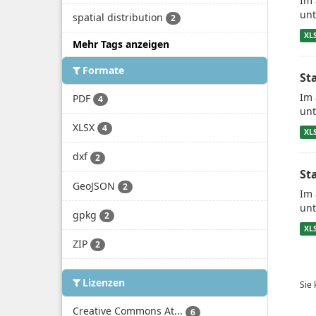
Im 
unt
spatial distribution
2
XL
Mehr Tags anzeigen
Formate
St
Im 
PDF
4
unt
XLSX
4
XL
dxf
2
St
GeoJSON
2
Im 
unt
gpkg
2
XL
ZIP
2
Lizenzen
Sie
Creative Commons At...
6