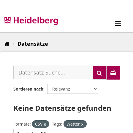
Überspringen
zum
Inhalt
Toggl
navig
Datensätze
Sortieren nach
Keine Datensätze gefunden
Formate:
CSV
Tags:
Wetter