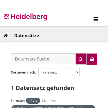
Überspringen
zum
Inhalt
Toggl
navig
Datensätze
Sortieren nach
1 Datensatz gefunden
Formate:
CSV
Lizenzen:
Creative Commons Namensnennung – 4.0