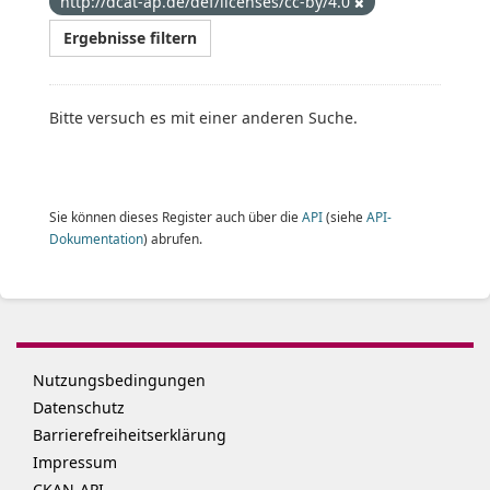
http://dcat-ap.de/def/licenses/cc-by/4.0
Ergebnisse filtern
Bitte versuch es mit einer anderen Suche.
Sie können dieses Register auch über die
API
(siehe
API-
Dokumentation
) abrufen.
Nutzungsbedingungen
Datenschutz
Barrierefreiheitserklärung
Impressum
CKAN-API