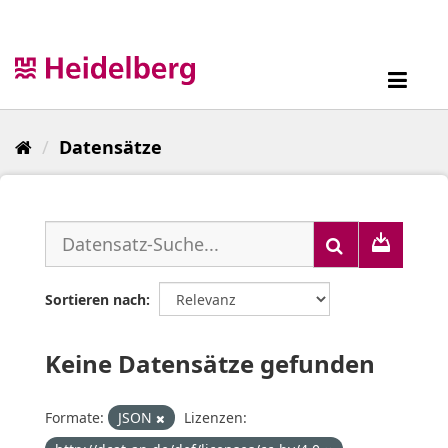
Überspringen
zum
Inhalt
Toggl
navig
Datensätze
Sortieren nach
Keine Datensätze gefunden
Formate:
JSON
Lizenzen: