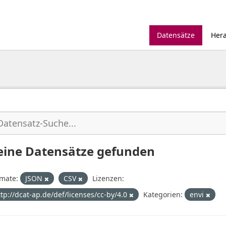
Datensätze
Her
eine Datensätze gefunden
mate:
JSON
CSV
Lizenzen:
ttp://dcat-ap.de/def/licenses/cc-by/4.0
Kategorien:
envi