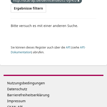
http://dcat-ap.de/def/licenses/cc-by/4.0
Ergebnisse filtern
Bitte versuch es mit einer anderen Suche.
Sie können dieses Register auch über die
API
(siehe
API-
Dokumentation
) abrufen.
Nutzungsbedingungen
Datenschutz
Barrierefreiheitserklärung
Impressum
CKAN-API