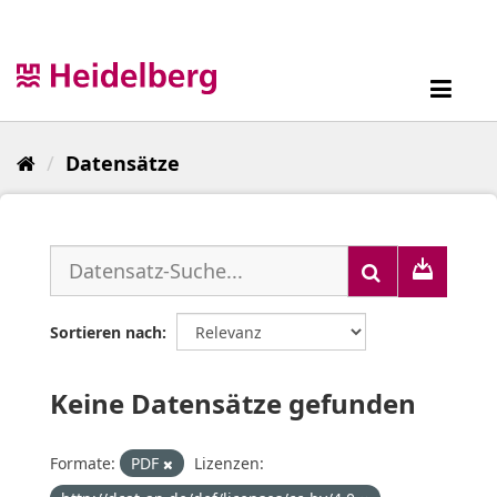
Überspringen
zum
Inhalt
Toggl
navig
Datensätze
Sortieren nach
Keine Datensätze gefunden
Formate:
PDF
Lizenzen: