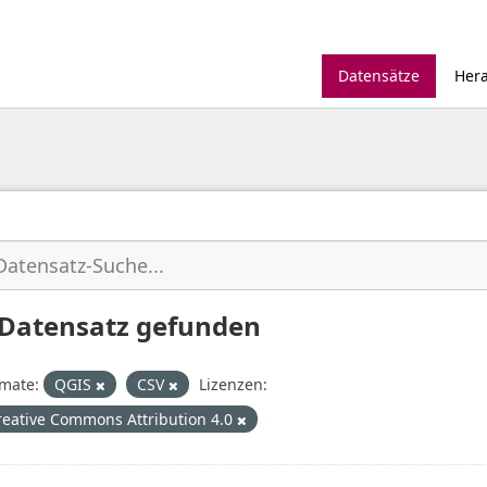
Datensätze
Her
 Datensatz gefunden
mate:
QGIS
CSV
Lizenzen:
reative Commons Attribution 4.0