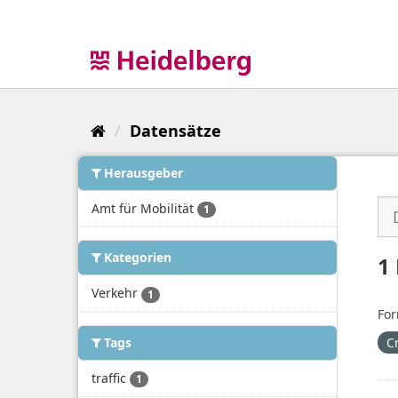
Überspringen
zum
Inhalt
Datensätze
Herausgeber
Amt für Mobilität
1
Kategorien
1
Verkehr
1
For
Tags
C
traffic
1