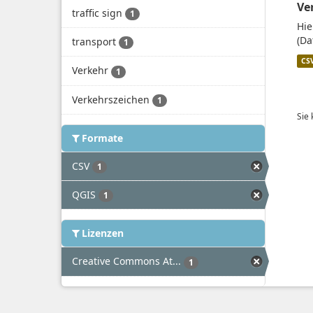
Ve
traffic sign
1
Hie
(Da
transport
1
CS
Verkehr
1
Verkehrszeichen
1
Sie
Formate
CSV
1
QGIS
1
Lizenzen
Creative Commons At...
1