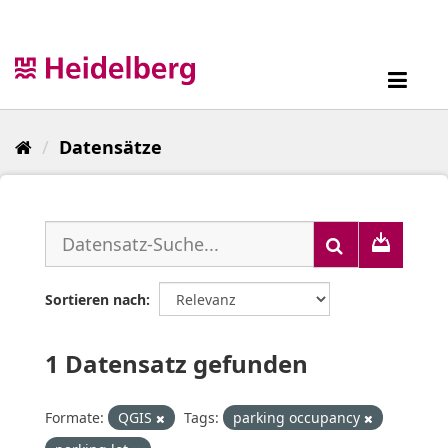
Überspringen
zum
Inhalt
Toggl
navig
Datensätze
Sortieren nach
1 Datensatz gefunden
Formate:
QGIS
Tags:
parking occupancy