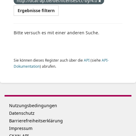
http://dcat-ap.de/def/licenses/cc-by/4.0
Ergebnisse filtern
Bitte versuch es mit einer anderen Suche.
Sie können dieses Register auch über die
API
(siehe
API-
Dokumentation
) abrufen.
Nutzungsbedingungen
Datenschutz
Barrierefreiheitserklärung
Impressum
CKAN-API