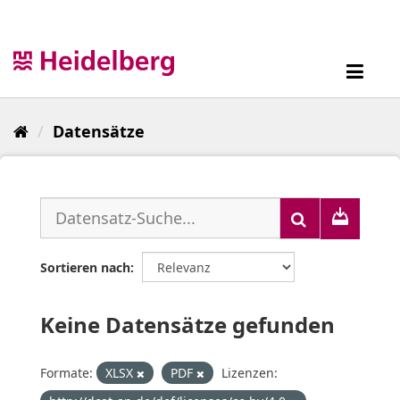
Überspringen
zum
Inhalt
Toggl
navig
Datensätze
Sortieren nach
Keine Datensätze gefunden
Formate:
XLSX
PDF
Lizenzen: