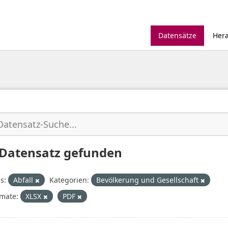
Datensätze
Her
 Datensatz gefunden
s:
Abfall
Kategorien:
Bevölkerung und Gesellschaft
mate:
XLSX
PDF