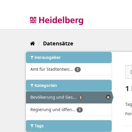
Überspringen
zum
Inhalt
Datensätze
Herausgeber
Amt für Stadtentwic...
1
Kategorien
1
Bevölkerung und Ges...
1
Tag
Regierung und öffen...
1
For
Tags