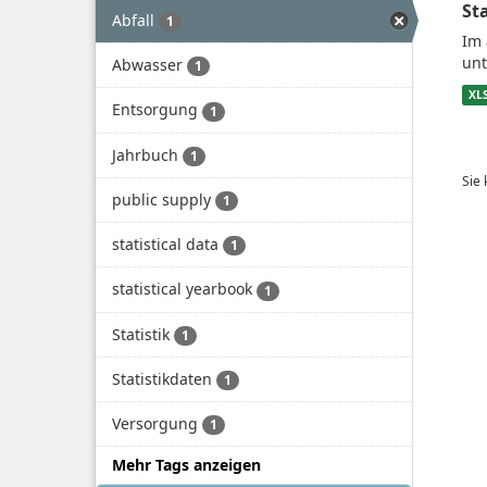
St
Abfall
1
Im 
unt
Abwasser
1
XL
Entsorgung
1
Jahrbuch
1
Sie
public supply
1
statistical data
1
statistical yearbook
1
Statistik
1
Statistikdaten
1
Versorgung
1
Mehr Tags anzeigen