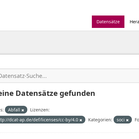
Datensätze
Her
eine Datensätze gefunden
s:
Abfall
Lizenzen:
ttp://dcat-ap.de/def/licenses/cc-by/4.0
Kategorien:
soci
F