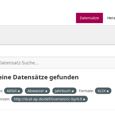
Datensätze
Her
eine Datensätze gefunden
s:
Abfall
Abwasser
Jahrbuch
Formate:
XLSX
enzen:
http://dcat-ap.de/def/licenses/cc-by/4.0