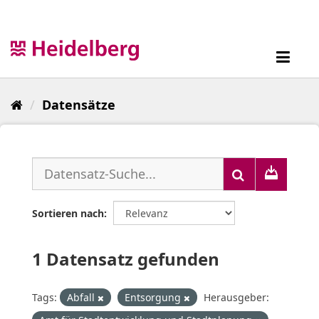
Überspringen
zum
Inhalt
Toggl
navig
Datensätze
Sortieren nach
1 Datensatz gefunden
Tags:
Abfall
Entsorgung
Herausgeber: