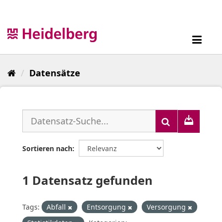
Überspringen
zum
Inhalt
Toggl
navig
Datensätze
Sortieren nach
1 Datensatz gefunden
Tags:
Abfall
Entsorgung
Versorgung