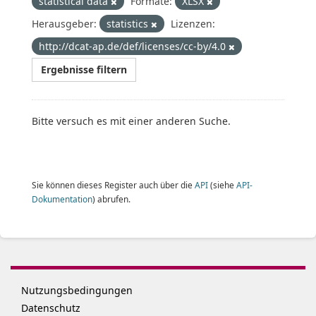
statistical data
Formate:
XLSX
Herausgeber:
statistics
Lizenzen:
http://dcat-ap.de/def/licenses/cc-by/4.0
Ergebnisse filtern
Bitte versuch es mit einer anderen Suche.
Sie können dieses Register auch über die
API
(siehe
API-
Dokumentation
) abrufen.
Nutzungsbedingungen
Datenschutz