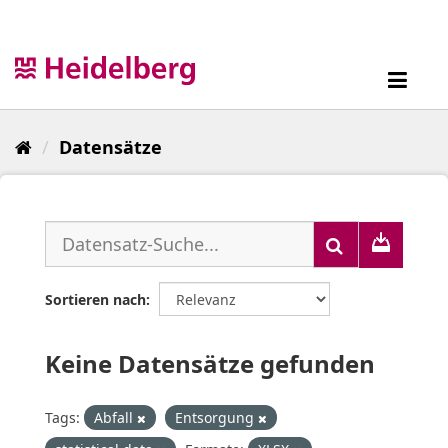
Überspringen
zum
Inhalt
Toggl
navig
Datensätze
Sortieren nach
Keine Datensätze gefunden
Tags:
Abfall
Entsorgung