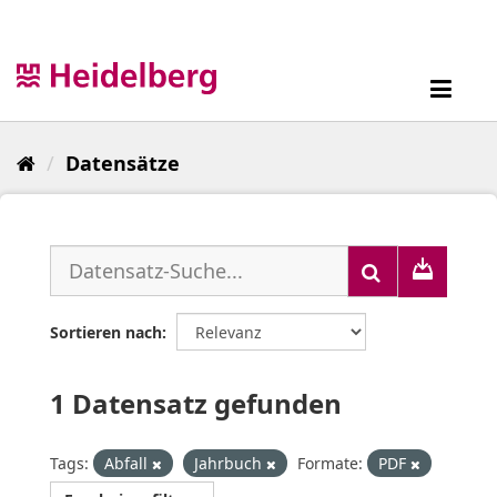
Überspringen
zum
Inhalt
Toggl
navig
Datensätze
Sortieren nach
1 Datensatz gefunden
Tags:
Abfall
Jahrbuch
Formate:
PDF