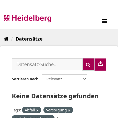
Überspringen
zum
Inhalt
Toggl
navig
Datensätze
Sortieren nach
Keine Datensätze gefunden
Tags:
Abfall
Versorgung