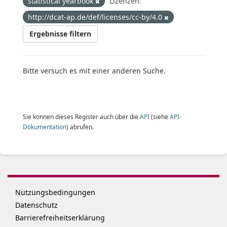
statistical yearbook
Lizenzen:
http://dcat-ap.de/def/licenses/cc-by/4.0
Ergebnisse filtern
Bitte versuch es mit einer anderen Suche.
Sie können dieses Register auch über die
API
(siehe
API-
Dokumentation
) abrufen.
Nutzungsbedingungen
Datenschutz
Barrierefreiheitserklärung