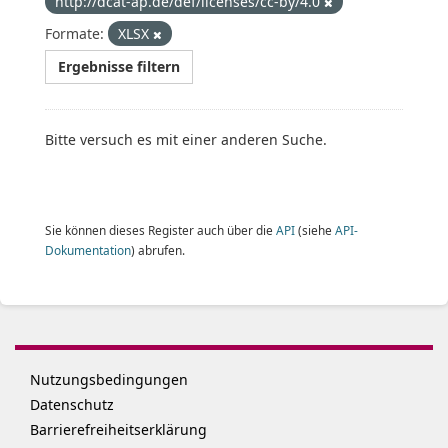
http://dcat-ap.de/def/licenses/cc-by/4.0
Formate:
XLSX
Ergebnisse filtern
Bitte versuch es mit einer anderen Suche.
Sie können dieses Register auch über die
API
(siehe
API-
Dokumentation
) abrufen.
Nutzungsbedingungen
Datenschutz
Barrierefreiheitserklärung