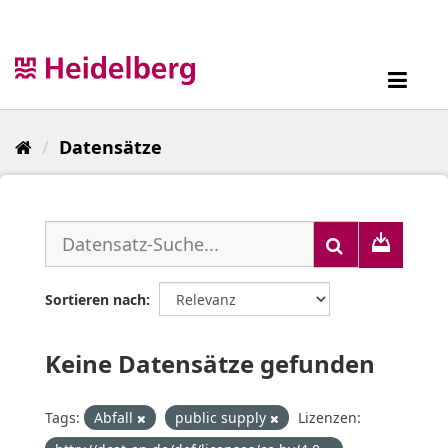
Überspringen
zum
Inhalt
Toggl
navig
Datensätze
Sortieren nach
Keine Datensätze gefunden
Tags:
Abfall
public supply
Lizenzen: