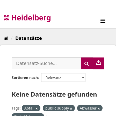
Überspringen
zum
Inhalt
Toggl
navig
Datensätze
Sortieren nach
Keine Datensätze gefunden
Tags:
Abfall
public supply
Abwasser