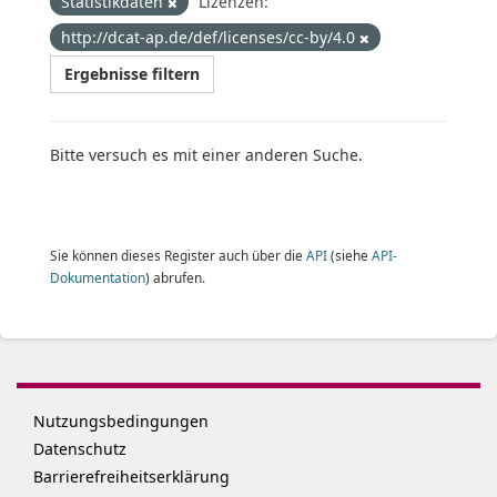
Statistikdaten
Lizenzen:
http://dcat-ap.de/def/licenses/cc-by/4.0
Ergebnisse filtern
Bitte versuch es mit einer anderen Suche.
Sie können dieses Register auch über die
API
(siehe
API-
Dokumentation
) abrufen.
Nutzungsbedingungen
Datenschutz
Barrierefreiheitserklärung