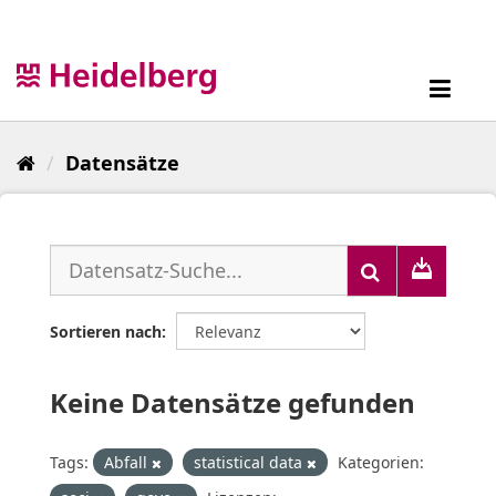
Überspringen
zum
Inhalt
Toggl
navig
Datensätze
Sortieren nach
Keine Datensätze gefunden
Tags:
Abfall
statistical data
Kategorien: