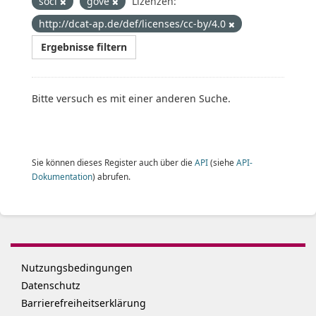
soci
gove
Lizenzen:
http://dcat-ap.de/def/licenses/cc-by/4.0
Ergebnisse filtern
Bitte versuch es mit einer anderen Suche.
Sie können dieses Register auch über die
API
(siehe
API-
Dokumentation
) abrufen.
Nutzungsbedingungen
Datenschutz
Barrierefreiheitserklärung