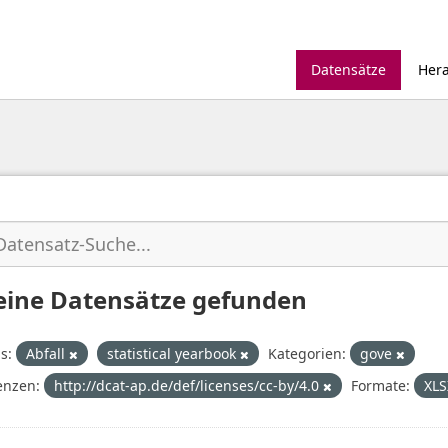
Datensätze
Her
eine Datensätze gefunden
s:
Abfall
statistical yearbook
Kategorien:
gove
enzen:
http://dcat-ap.de/def/licenses/cc-by/4.0
Formate:
XL