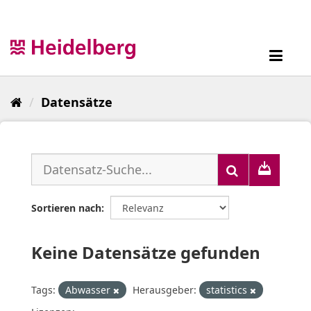
Überspringen
zum
Inhalt
Toggl
navig
Datensätze
Sortieren nach
Keine Datensätze gefunden
Tags:
Abwasser
Herausgeber:
statistics