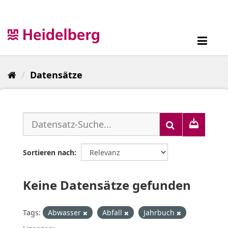
Überspringen
zum
Inhalt
Toggl
navig
Datensätze
Sortieren nach
Keine Datensätze gefunden
Tags:
Abwasser
Abfall
Jahrbuch