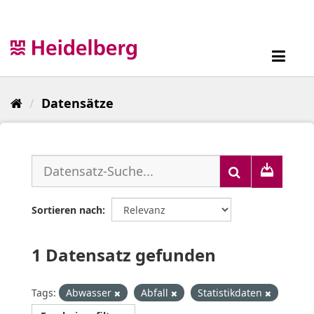
Überspringen
zum
Inhalt
Toggl
navig
Datensätze
Sortieren nach
1 Datensatz gefunden
Tags:
Abwasser
Abfall
Statistikdaten