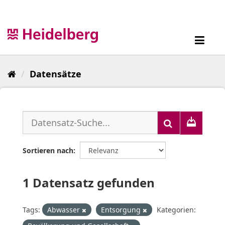
Überspringen
zum
Inhalt
Toggl
navig
Datensätze
Sortieren nach
1 Datensatz gefunden
Tags:
Abwasser
Entsorgung
Kategorien: