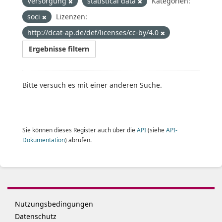
Versorgung
statistical data
Kategorien:
soci
Lizenzen:
http://dcat-ap.de/def/licenses/cc-by/4.0
Ergebnisse filtern
Bitte versuch es mit einer anderen Suche.
Sie können dieses Register auch über die
API
(siehe
API-
Dokumentation
) abrufen.
Nutzungsbedingungen
Datenschutz