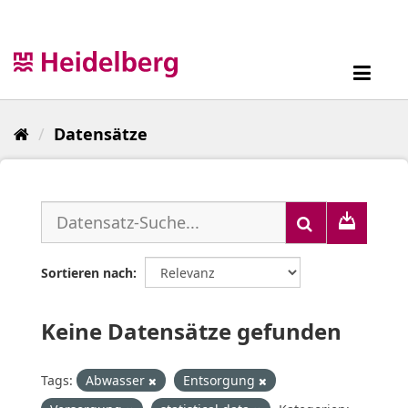
Überspringen
zum
Inhalt
Toggl
navig
Datensätze
Sortieren nach
Keine Datensätze gefunden
Tags:
Abwasser
Entsorgung