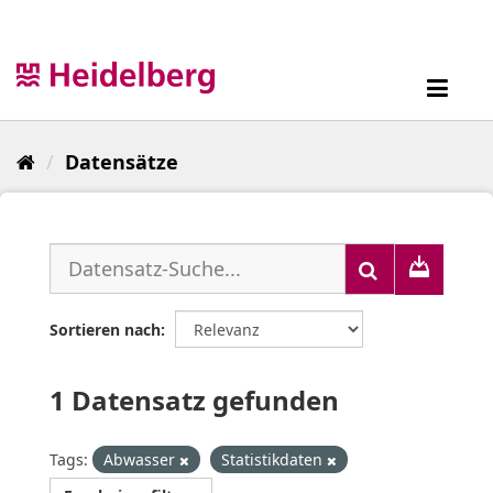
Überspringen
zum
Inhalt
Toggl
navig
Datensätze
Sortieren nach
1 Datensatz gefunden
Tags:
Abwasser
Statistikdaten