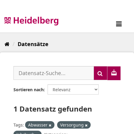
Überspringen
zum
Inhalt
Toggl
navig
Datensätze
Sortieren nach
1 Datensatz gefunden
Tags:
Abwasser
Versorgung