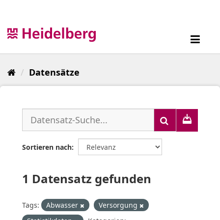
Überspringen
zum
Inhalt
Toggl
navig
Datensätze
Sortieren nach
1 Datensatz gefunden
Tags:
Abwasser
Versorgung