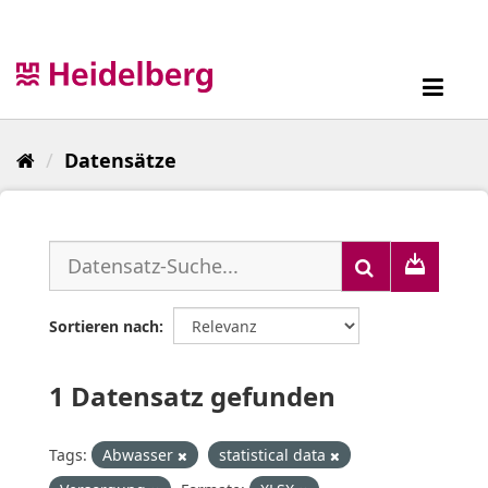
Überspringen
zum
Inhalt
Toggl
navig
Datensätze
Sortieren nach
1 Datensatz gefunden
Tags:
Abwasser
statistical data