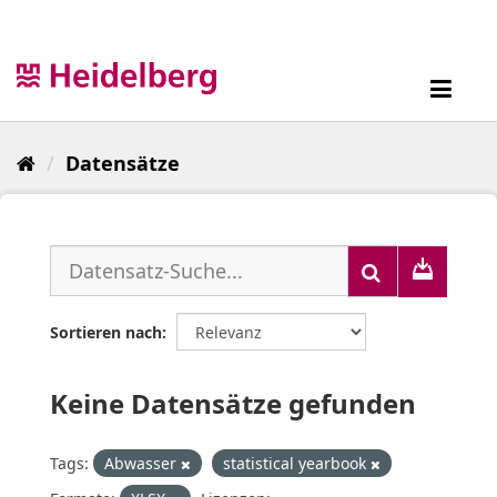
Überspringen
zum
Inhalt
Toggl
navig
Datensätze
Sortieren nach
Keine Datensätze gefunden
Tags:
Abwasser
statistical yearbook