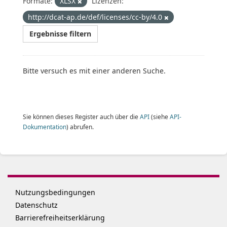
Formate:
XLSX
Lizenzen:
http://dcat-ap.de/def/licenses/cc-by/4.0
Ergebnisse filtern
Bitte versuch es mit einer anderen Suche.
Sie können dieses Register auch über die
API
(siehe
API-
Dokumentation
) abrufen.
Nutzungsbedingungen
Datenschutz
Barrierefreiheitserklärung