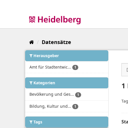
Überspringen
zum
Inhalt
Datensätze
Herausgeber
Amt für Stadtentwic...
1
Kategorien
1
Bevölkerung und Ges...
1
Tag
Bildung, Kultur und...
1
St
Tags