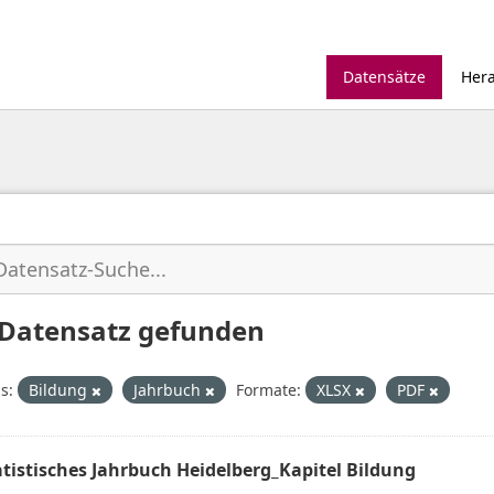
Datensätze
Her
 Datensatz gefunden
s:
Bildung
Jahrbuch
Formate:
XLSX
PDF
atistisches Jahrbuch Heidelberg_Kapitel Bildung