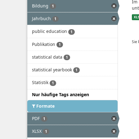
Im 
Bildung
1
unt
XL
Jahrbuch
1
public education
1
Sie
Publikation
1
statistical data
1
statistical yearbook
1
Statistik
1
Nur häufige Tags anzeigen
Formate
PDF
1
XLSX
1