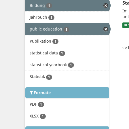
St
Bildung
1
Im 
unt
Jahrbuch
1
XL
public education
1
Publikation
1
Sie
statistical data
1
statistical yearbook
1
Statistik
1
Formate
PDF
1
XLSX
1