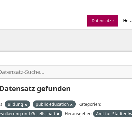
Datensätze
Her
 Datensatz gefunden
s:
Bildung
public education
Kategorien:
evölkerung und Gesellschaft
Herausgeber:
Amt für Stadtent