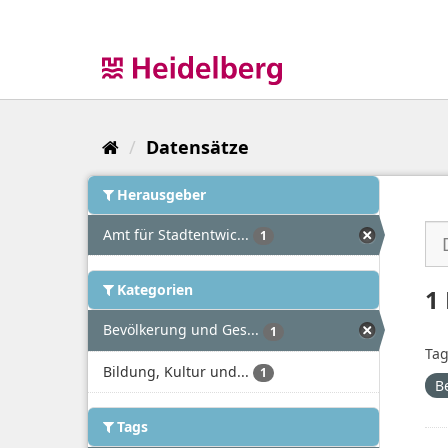
Überspringen
zum
Inhalt
Datensätze
Herausgeber
Amt für Stadtentwic...
1
Kategorien
1
Bevölkerung und Ges...
1
Tag
Bildung, Kultur und...
1
B
Tags