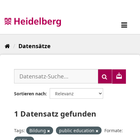
Überspringen
zum
Inhalt
Toggl
navig
Datensätze
Sortieren nach
1 Datensatz gefunden
Tags:
Bildung
public education
Formate: