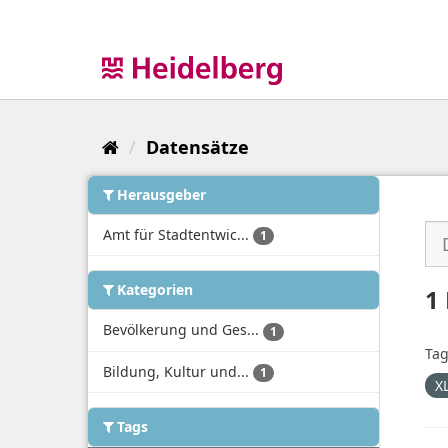
Überspringen
zum
Inhalt
Datensätze
Herausgeber
Amt für Stadtentwic...
1
Kategorien
1
Bevölkerung und Ges...
1
Tag
Bildung, Kultur und...
1
X
Tags