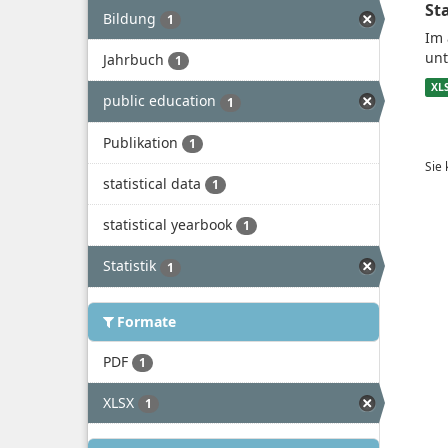
St
Bildung
1
Im 
unt
Jahrbuch
1
XL
public education
1
Publikation
1
Sie
statistical data
1
statistical yearbook
1
Statistik
1
Formate
PDF
1
XLSX
1