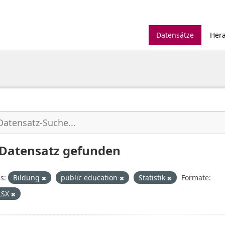
Datensätze
Her
 Datensatz gefunden
s:
Bildung
public education
Statistik
Formate:
LSX