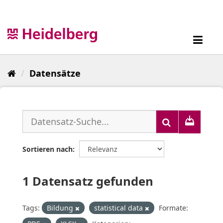
Überspringen
zum
Inhalt
Toggl
navig
Datensätze
Sortieren nach
1 Datensatz gefunden
Tags:
Bildung
statistical data
Formate: