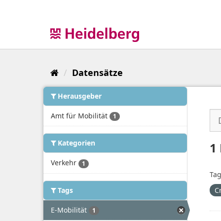
Überspringen
zum
Inhalt
Datensätze
Herausgeber
Amt für Mobilität
1
Kategorien
1
Verkehr
1
Tag
Tags
C
E-Mobilität
1