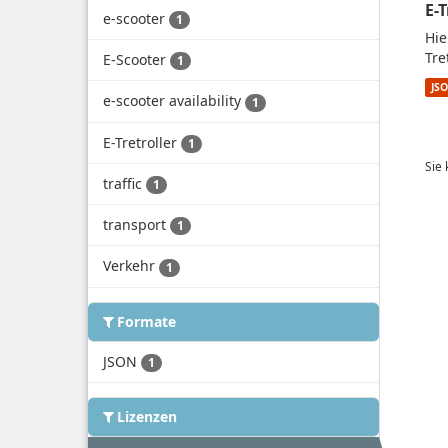
E-
e-scooter
1
Hie
Tre
E-Scooter
1
JS
e-scooter availability
1
E-Tretroller
1
Sie
traffic
1
transport
1
Verkehr
1
Formate
JSON
1
Lizenzen