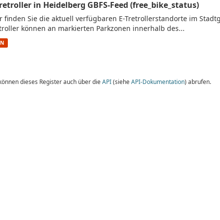
Tretroller in Heidelberg GBFS-Feed (free_bike_status)
r finden Sie die aktuell verfügbaren E-Tretrollerstandorte im Stad
troller können an markierten Parkzonen innerhalb des...
ON
 können dieses Register auch über die
API
(siehe
API-Dokumentation
) abrufen.