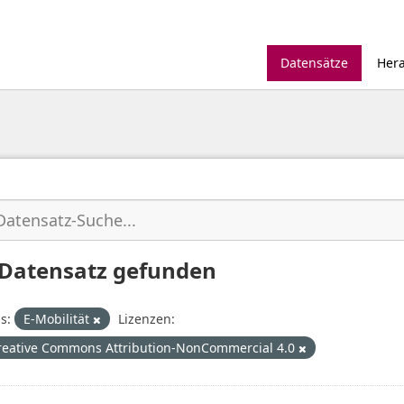
Datensätze
Her
 Datensatz gefunden
s:
E-Mobilität
Lizenzen:
reative Commons Attribution-NonCommercial 4.0