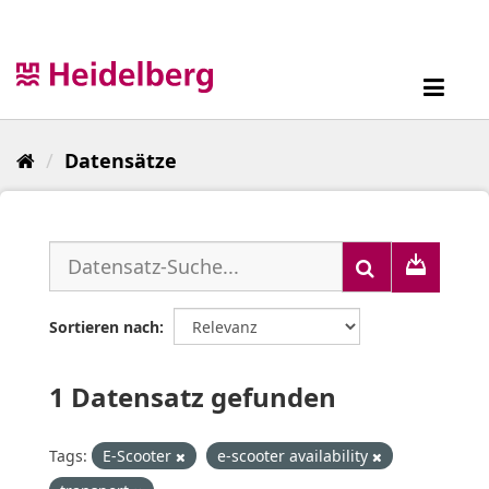
Überspringen
zum
Inhalt
Toggl
navig
Datensätze
Sortieren nach
1 Datensatz gefunden
Tags:
E-Scooter
e-scooter availability