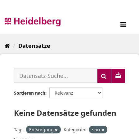
Überspringen
zum
Inhalt
Toggl
navig
Datensätze
Sortieren nach
Keine Datensätze gefunden
Tags:
Entsorgung
Kategorien:
soci