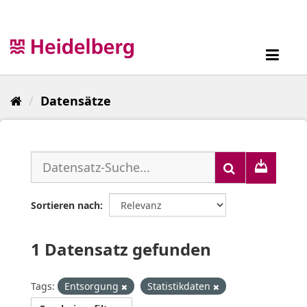
Überspringen
zum
Inhalt
Toggl
navig
Datensätze
Sortieren nach
1 Datensatz gefunden
Tags:
Entsorgung
Statistikdaten