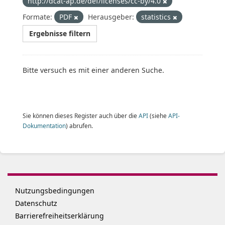
http://dcat-ap.de/def/licenses/cc-by/4.0
Formate:
PDF
Herausgeber:
statistics
Ergebnisse filtern
Bitte versuch es mit einer anderen Suche.
Sie können dieses Register auch über die
API
(siehe
API-
Dokumentation
) abrufen.
Nutzungsbedingungen
Datenschutz
Barrierefreiheitserklärung