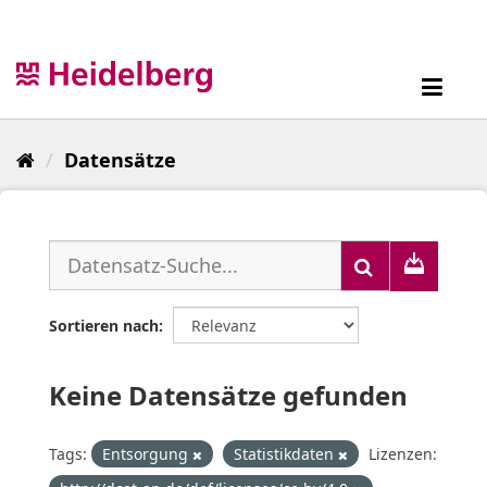
Überspringen
zum
Inhalt
Toggl
navig
Datensätze
Sortieren nach
Keine Datensätze gefunden
Tags:
Entsorgung
Statistikdaten
Lizenzen: