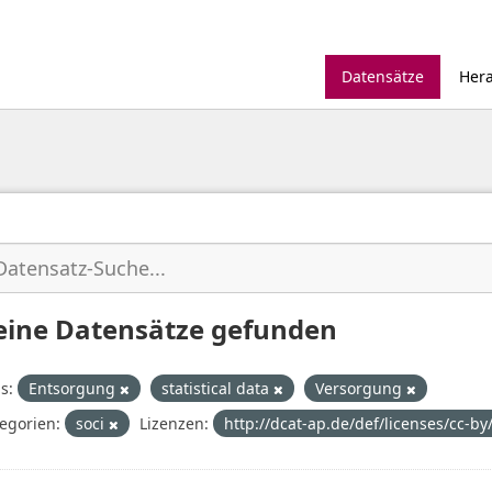
Datensätze
Her
eine Datensätze gefunden
s:
Entsorgung
statistical data
Versorgung
egorien:
soci
Lizenzen:
http://dcat-ap.de/def/licenses/cc-by