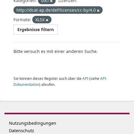
Kategorien:
soci
Lizenzen:
http://dcat-ap.de/def/licenses/cc-by/4.0
Formate:
XLSX
Ergebnisse filtern
Bitte versuch es mit einer anderen Suche.
Sie können dieses Register auch über die
API
(siehe
API-
Dokumentation
) abrufen.
Nutzungsbedingungen
Datenschutz