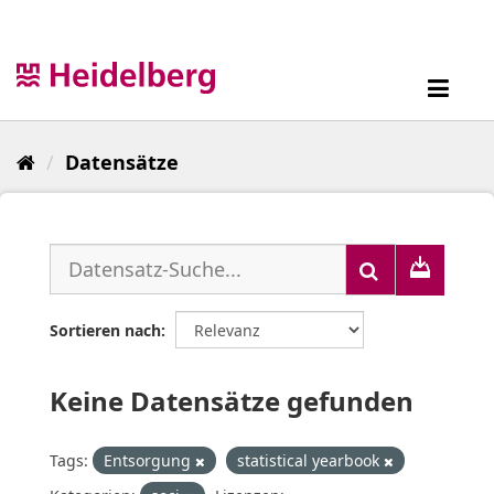
Überspringen
zum
Inhalt
Toggl
navig
Datensätze
Sortieren nach
Keine Datensätze gefunden
Tags:
Entsorgung
statistical yearbook