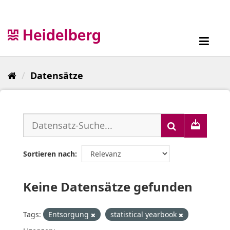
Überspringen
zum
Inhalt
Toggl
navig
Datensätze
Sortieren nach
Keine Datensätze gefunden
Tags:
Entsorgung
statistical yearbook