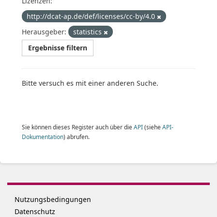
Lizenzen:
http://dcat-ap.de/def/licenses/cc-by/4.0
Herausgeber:
statistics
Ergebnisse filtern
Bitte versuch es mit einer anderen Suche.
Sie können dieses Register auch über die
API
(siehe
API-
Dokumentation
) abrufen.
Nutzungsbedingungen
Datenschutz