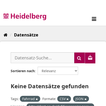
Überspringen
zum
Inhalt
Toggl
navig
Datensätze
Sortieren nach
Keine Datensätze gefunden
Tags:
Fahrrad
Formate:
CSV
JSON