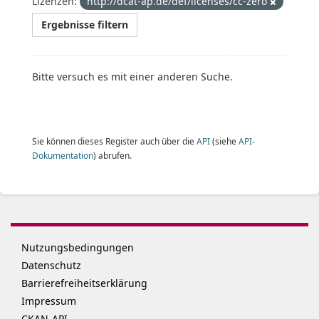
Lizenzen:
http://dcat-ap.de/def/licenses/cc-zero
Ergebnisse filtern
Bitte versuch es mit einer anderen Suche.
Sie können dieses Register auch über die
API
(siehe
API-
Dokumentation
) abrufen.
Nutzungsbedingungen
Datenschutz
Barrierefreiheitserklärung
Impressum
CKAN-API