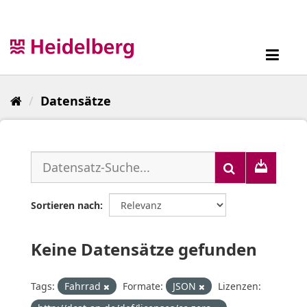
Überspringen
zum
Inhalt
Toggl
navig
Datensätze
Sortieren nach
Keine Datensätze gefunden
Tags:
Fahrrad
Formate:
JSON
Lizenzen: