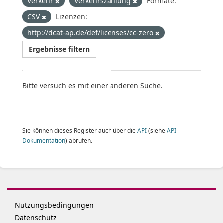
Verkehr
Verkehrszählung
Formate:
CSV
Lizenzen:
http://dcat-ap.de/def/licenses/cc-zero
Ergebnisse filtern
Bitte versuch es mit einer anderen Suche.
Sie können dieses Register auch über die
API
(siehe
API-
Dokumentation
) abrufen.
Nutzungsbedingungen
Datenschutz