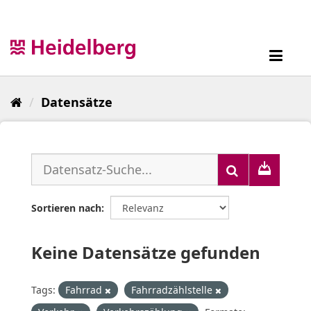
Überspringen
zum
Inhalt
Toggl
navig
Datensätze
Sortieren nach
Keine Datensätze gefunden
Tags:
Fahrrad
Fahrradzählstelle