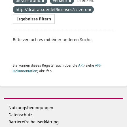
bicycle traffic
Verkehr
Lizenzen:
http://dcat-ap.de/def/licenses/cc-zero
Ergebnisse filtern
Bitte versuch es mit einer anderen Suche.
Sie können dieses Register auch über die
API
(siehe
API-
Dokumentation
) abrufen.
Nutzungsbedingungen
Datenschutz
Barrierefreiheitserklärung