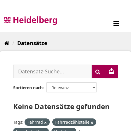
Überspringen
zum
Inhalt
Toggl
navig
Datensätze
Sortieren nach
Keine Datensätze gefunden
Tags:
Fahrrad
Fahrradzählstelle